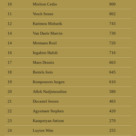
10
Mielton Cedio
900
11
Vosch Senne
802
12
Karimou Mubarik
743
14
Van Daele Marvin
730
14
Mermans Roel
720
16
Ingabire Halidi
716
17
Maes Dennis
663
18
Bertels Joris
645
19
Kempeneers Jurgen
610
20
Affoh Nadjimoudine
580
21
Ducastel Jeroen
463
22
Agyemare Stephen
420
23
Karapetyan Artiom
270
24
Luyten Wim
255