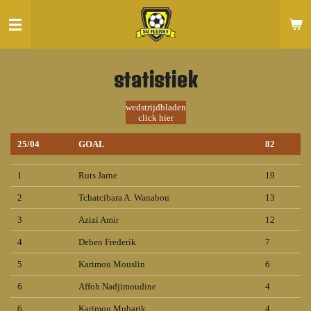
Ga
direct
naar
de
hoofdinhoud
statistiek
wedstrijdbladen
click hier
25/04
GOAL
82
1
Ruts Jarne
19
2
Tchatcibara A. Wanabou
13
3
Azizi Amir
12
4
Deben Frederik
7
5
Karimou Mouslin
6
6
Affoh Nadjimoudine
4
6
Karimou Mubarik
4