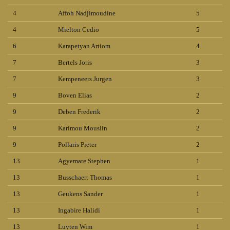
4
Affoh Nadjimoudine
5
4
Mielton Cedio
5
6
Karapetyan Artiom
4
7
Bertels Joris
3
7
Kempeneers Jurgen
3
9
Boven Elias
2
9
Deben Frederik
2
9
Karimou Mouslin
2
9
Pollaris Pieter
2
13
Agyemare Stephen
1
13
Busschaert Thomas
1
13
Geukens Sander
1
13
Ingabire Halidi
1
13
Luyten Wim
1