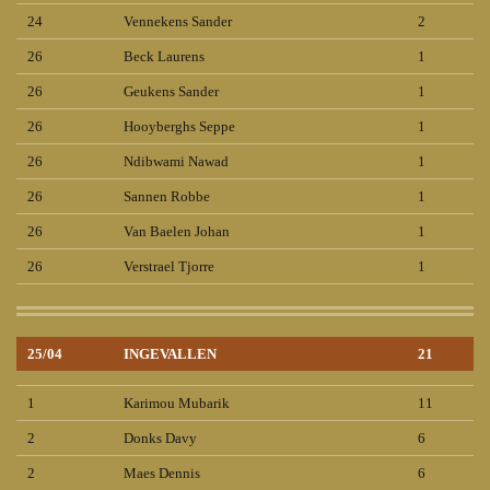
24
Vennekens Sander
2
26
Beck Laurens
1
26
Geukens Sander
1
26
Hooyberghs Seppe
1
26
Ndibwami Nawad
1
26
Sannen Robbe
1
26
Van Baelen Johan
1
26
Verstrael Tjorre
1
25/04
INGEVALLEN
21
1
Karimou Mubarik
11
2
Donks Davy
6
2
Maes Dennis
6