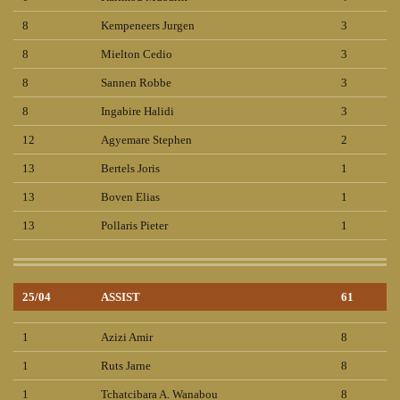
8
Kempeneers Jurgen
3
8
Mielton Cedio
3
8
Sannen Robbe
3
8
Ingabire Halidi
3
12
Agyemare Stephen
2
13
Bertels Joris
1
13
Boven Elias
1
13
Pollaris Pieter
1
25/04
ASSIST
61
1
Azizi Amir
8
1
Ruts Jarne
8
1
Tchatcibara A. Wanabou
8