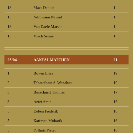
13
Maes Dennis
1
13
Ndibwami Nawad
1
13
Van Daele Marvin
1
13
Vosch Senne
1
25/04
AANTAL MATCHEN
21
1
Boven Elias
19
2
Tchatcibara A. Wanabou
19
3
Busschaert Thomas
17
3
Azizi Amir
16
5
Deben Frederik
16
5
Karimou Mubarik
16
5
Pollaris Pieter
16