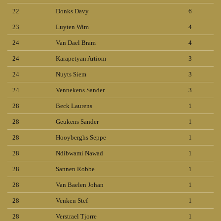
22
Donks Davy
6
23
Luyten Wim
4
24
Van Dael Bram
4
24
Karapetyan Artiom
3
24
Nuyts Siem
3
24
Vennekens Sander
3
28
Beck Laurens
1
28
Geukens Sander
1
28
Hooyberghs Seppe
1
28
Ndibwami Nawad
1
28
Sannen Robbe
1
28
Van Baelen Johan
1
28
Venken Stef
1
28
Verstrael Tjorre
1