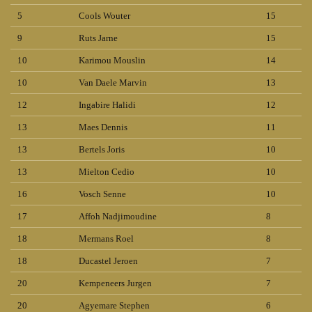
5
Cools Wouter
15
9
Ruts Jarne
15
10
Karimou Mouslin
14
10
Van Daele Marvin
13
12
Ingabire Halidi
12
13
Maes Dennis
11
13
Bertels Joris
10
13
Mielton Cedio
10
16
Vosch Senne
10
17
Affoh Nadjimoudine
8
18
Mermans Roel
8
18
Ducastel Jeroen
7
20
Kempeneers Jurgen
7
20
Agyemare Stephen
6