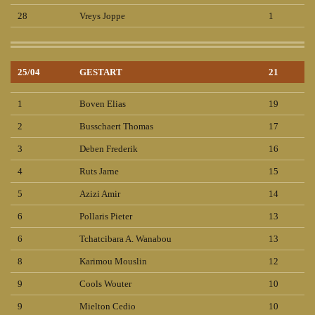
28
Vreys Joppe
1
25/04
GESTART
21
1
Boven Elias
19
2
Busschaert Thomas
17
3
Deben Frederik
16
4
Ruts Jarne
15
5
Azizi Amir
14
6
Pollaris Pieter
13
6
Tchatcibara A. Wanabou
13
8
Karimou Mouslin
12
9
Cools Wouter
10
9
Mielton Cedio
10