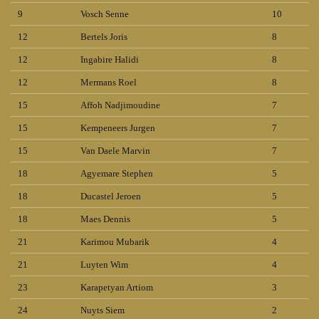
9
Vosch Senne
10
12
Bertels Joris
8
12
Ingabire Halidi
8
12
Mermans Roel
8
15
Affoh Nadjimoudine
7
15
Kempeneers Jurgen
7
15
Van Daele Marvin
7
18
Agyemare Stephen
5
18
Ducastel Jeroen
5
18
Maes Dennis
5
21
Karimou Mubarik
4
21
Luyten Wim
4
23
Karapetyan Artiom
3
24
Nuyts Siem
2