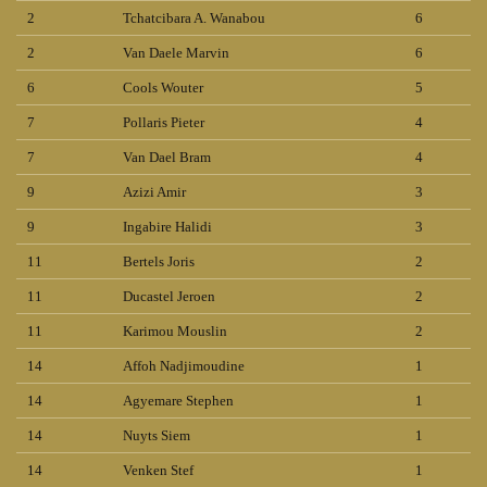
2
Tchatcibara A. Wanabou
6
2
Van Daele Marvin
6
6
Cools Wouter
5
7
Pollaris Pieter
4
7
Van Dael Bram
4
9
Azizi Amir
3
9
Ingabire Halidi
3
11
Bertels Joris
2
11
Ducastel Jeroen
2
11
Karimou Mouslin
2
14
Affoh Nadjimoudine
1
14
Agyemare Stephen
1
14
Nuyts Siem
1
14
Venken Stef
1