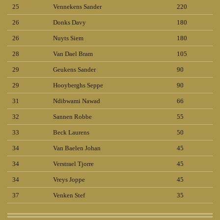
25
Vennekens Sander
220
26
Donks Davy
180
26
Nuyts Siem
180
28
Van Dael Bram
105
29
Geukens Sander
90
29
Hooyberghs Seppe
90
31
Ndibwami Nawad
66
32
Sannen Robbe
55
33
Beck Laurens
50
34
Van Baelen Johan
45
34
Verstrael Tjorre
45
34
Vreys Joppe
45
37
Venken Stef
35