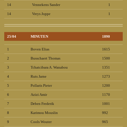
14
Vennekens Sander
1
14
Vreys Joppe
1
25/04
MINUTEN
1890
1
Boven Elias
1615
2
Busschaert Thomas
1500
3
Tchatcibara A. Wanabou
1351
4
Ruts Jarne
1273
5
Pollaris Pieter
1200
6
Azizi Amir
1170
7
Deben Frederik
1001
8
Karimou Mouslin
992
9
Cools Wouter
965