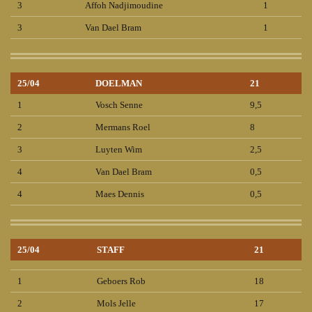
3
Affoh Nadjimoudine
1
3
Van Dael Bram
1
25/04
DOELMAN
21
1
Vosch Senne
9,5
2
Mermans Roel
8
3
Luyten Wim
2,5
4
Van Dael Bram
0,5
4
Maes Dennis
0,5
25/04
STAFF
21
1
Geboers Rob
18
2
Mols Jelle
17